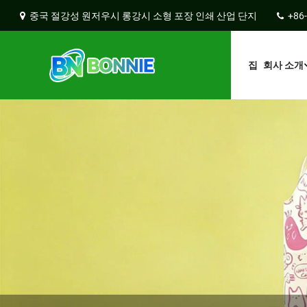
중국 절강성 원저우시 롱강시 소형 포장 인쇄 산업 단지
+86
집
회사 소개